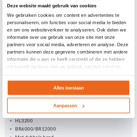
Deze website maakt gebruik van cookies
We gebruiken cookies om content en advertenties te
personaliseren, om functies voor social media te bieden
en om ons websiteverkeer te analyseren. Ook delen we
informatie over uw gebruik van onze site met onze
partners voor social media, adverteren en analyse. Deze
Bekijk al onze
video's!
partners kunnen deze gegevens combineren met andere
informatie die u aan ze heeft verstrekt of die ze hebben
verzameld op basis van uw gebruik van hun services.
CONTROLEWEGERS
Alles toestaan
CONTROLEWEGERS
HR600
Aanpassen
SR1200
HL3200
BR6000/BR12000
Met dubbele band