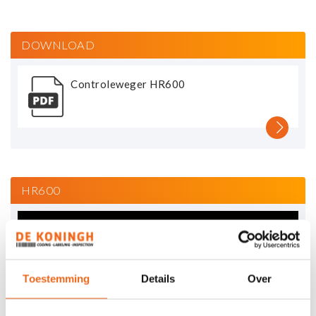
DOWNLOAD
Controleweger HR600
HR600
Toestemming
Details
Over