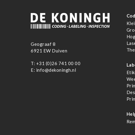
Cod
Klei
Gro
Hog
Las
Geograaf 8
The
6921 EW Duiven
T:
+31 (0)26 741 00 00
Lab
E:
info@dekoningh.nl
Eti
Wee
Pri
Des
Pri
Hel
Rem