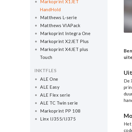
Markoprint X1JET
HandHold
Matthews L-serie
Matthews VIAPack
Markoprint Integra One
Markoprint X2JET Plus
Markoprint X4JET plus
Ben
Touch
uit
INKTFLES
Ui
ALE One
De 
ALE Easy
prin
duu
ALE Flex serie
han
ALE TC Twin serie
Markoprint PP 108
Mo
Linx IJ355/IJ375
Het
cod