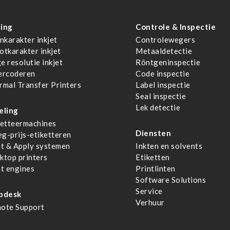
ing
Controle & Inspectie
nkarakter inkjet
Controlewegers
otkarakter inkjet
Metaaldetectie
e resolutie inkjet
Röntgeninspectie
ercoderen
Code inspectie
rmal Transfer Printers
Label inspectie
Seal inspectie
Lek detectie
eling
ketteermachines
Diensten
g-prijs-etiketteren
nt & Apply systemen
Inkten en solvents
ktop printers
Etiketten
nt engines
Printlinten
Software Solutions
Service
pdesk
Verhuur
ote Support