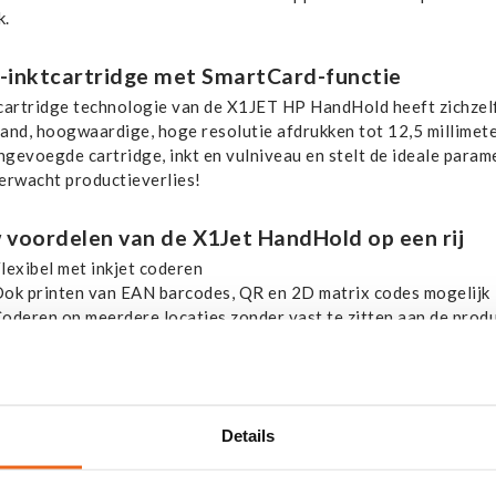
k.
-inktcartridge met SmartCard-functie
cartridge technologie van de X1JET HP HandHold heeft zichzelf
and, hoogwaardige, hoge resolutie afdrukken tot 12,5 millimet
ingevoegde cartridge, inkt en vulniveau en stelt de ideale para
erwacht productieverlies!
 voordelen van de X1Jet HandHold op een rij
lexibel met inkjet coderen
ok printen van EAN barcodes, QR en 2D matrix codes mogelijk
oderen op meerdere locaties zonder vast te zitten aan de produ
ichte, compacte en uiterst mobiele inkjetprinter
e gebruiken voor diverse codeerdoeleinden
oderen met hele hoge resolutie
Details
t.u meer weten over deze handige, compacte en flexibele mobiel
e product specialisten vertellen u er graag meer over.