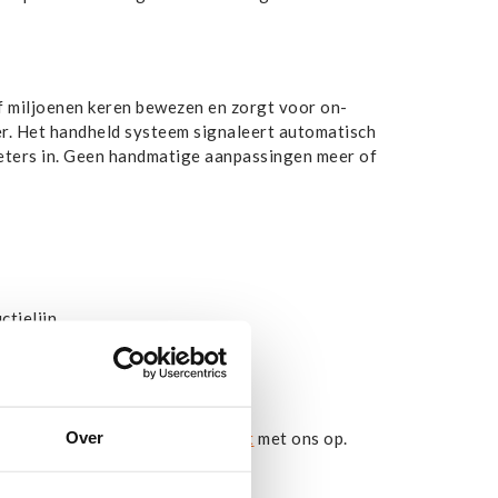
 miljoenen keren bewezen en zorgt voor on-
er. Het handheld systeem signaleert automatisch
meters in. Geen handmatige aanpassingen meer of
ctielijn
Over
e inkjetprinter, naam dan
contact
met ons op.