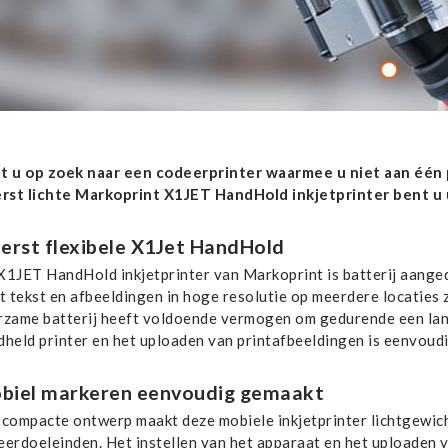
t u op zoek naar een codeerprinter waarmee u niet aan één p
erst lichte Markoprint X1JET HandHold inkjetprinter bent u 
terst flexibele X1Jet HandHold
X1JET HandHold inkjetprinter van Markoprint is batterij aange
t tekst en afbeeldingen in hoge resolutie op meerdere locaties z
rzame batterij heeft voldoende vermogen om gedurende een lange
dheld printer en het uploaden van printafbeeldingen is eenvoudi
biel markeren eenvoudig gemaakt
 compacte ontwerp maakt deze mobiele inkjetprinter lichtgewich
eerdoeleinden. Het instellen van het apparaat en het uploaden 