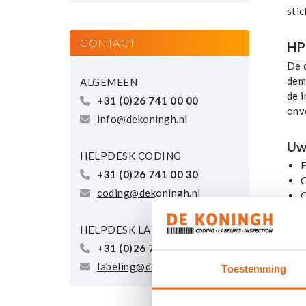
stic
CONTACT
HP
De 
dem
ALGEMEEN
de 
+31 (0)26 741 00 00
onv
info@dekoningh.nl
Uw
HELPDESK CODING
F
+31 (0)26 741 00 30
O
coding@dekoningh.nl
C
L
T
HELPDESK LABELING
C
+31 (0)26 741 00 40
labeling@dekoningh.nl
Toestemming
Wil
Onz