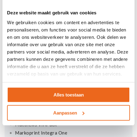
ALE FleX serie
Deze website maakt gebruik van cookies
We gebruiken cookies om content en advertenties te
personaliseren, om functies voor social media te bieden
en om ons websiteverkeer te analyseren. Ook delen we
informatie over uw gebruik van onze site met onze
partners voor social media, adverteren en analyse. Deze
HOGE RESOLUTIE INKJET
partners kunnen deze gegevens combineren met andere
informatie die u aan ze heeft verstrekt of die ze hebben
verzameld op basis van uw gebruik van hun services.
CARTRIDGE
Markoprint Integra PP Razr
Markoprint Integra Singular 108
Alles toestaan
Markoprint X1JET serie
Markoprint X1JET HandHold
Aanpassen
Matthews L-serie
Matthews VIAPack
Markoprint Integra One