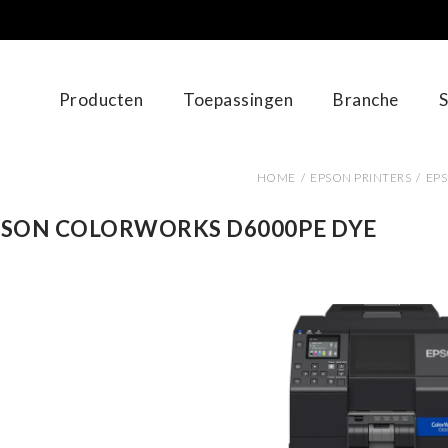
Producten
Toepassingen
Branche
S
HOME
/
EPSON PRINTERS
/
EP
PSON COLORWORKS D6000PE DYE