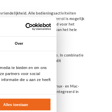
endelijkheid. Alle bedieningsactiviteiten
spaart. Vervanging van de papierrol is mogelijk
echnische hulpmiddelen ontwikkeld voor het
en webinterface voor het beheer van het hele
Over
n vier kleuren en hoge resolutie. In combinatie
mming van steunkleuren) levert dit
 media te bieden en om ons
ze partners voor social
nformatie die u aan ze heeft
ersteuning voor SAP, ESC Label, Linux- en Mac-
de peeler) naadloos worden geïntegreerd in
Alles toestaan