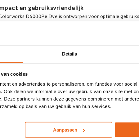
mpact en gebruiksvriendelijk
Colorworks D6000Pe Dye is ontworpen voor optimale gebruiksvri
den uitgevoerd vanaf de voorkant, waardoor u bedrijfsruimte be
af de voor-, rechter en linkerzijde. We hebben ook een aantal t
eer, de configuratie en het onderhoud van de printers, zoals: e
nterpark, en configuratie, onderhoud en bewaking op afstand.
Details
intkwaliteit
e kleurenprinter biedt standaard hoogwaardige printresultaten i
 van cookies
 de kleurafstemmingsfuncties (ICC-profiel en tool voor de afste
rukwekkende en opvallende on-demand kleurenlabels op.
ent en advertenties te personaliseren, om functies voor social
. Ook delen we informatie over uw gebruik van onze site met on
nvoudige integratie
e. Deze partners kunnen deze gegevens combineren met andere i
erzameld op basis van uw gebruik van hun services.
 modellen in deze serie zijn integratievriendelijk. Directe ond
vers. Daarnaast kan de Colorworks D6000Pe Dye (met ingebouw
aande ‘print-and-apply’-productielijnen.
Aanpassen
langrijkste kenmerken