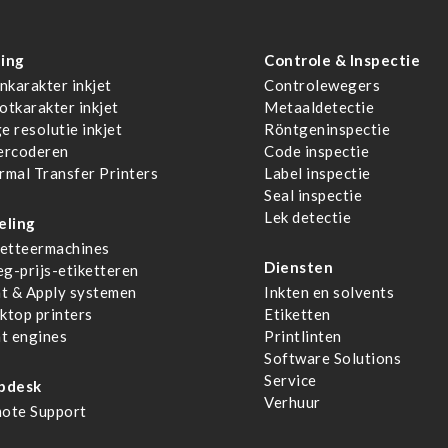
ing
Controle & Inspectie
nkarakter inkjet
Controlewegers
otkarakter inkjet
Metaaldetectie
e resolutie inkjet
Röntgeninspectie
ercoderen
Code inspectie
rmal Transfer Printers
Label inspectie
Seal inspectie
Lek detectie
eling
ketteermachines
Diensten
g-prijs-etiketteren
nt & Apply systemen
Inkten en solvents
ktop printers
Etiketten
nt engines
Printlinten
Software Solutions
Service
pdesk
Verhuur
ote Support