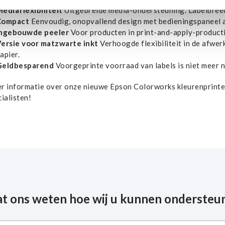
ediaflexibiliteit
Uitgebreide media-ondersteuning. Labelbree
Compact
Eenvoudig, onopvallend design met bedieningspaneel a
Ingebouwde peeler
Voor producten in print-and-apply-producti
ersie voor matzwarte inkt
Verhoogde flexibiliteit in de afwer
apier.
Geldbesparend
Voorgeprinte voorraad van labels is niet meer no
r informatie over onze nieuwe Epson Colorworks kleurenprint
ialisten!
at ons weten hoe wij u kunnen ondersteu