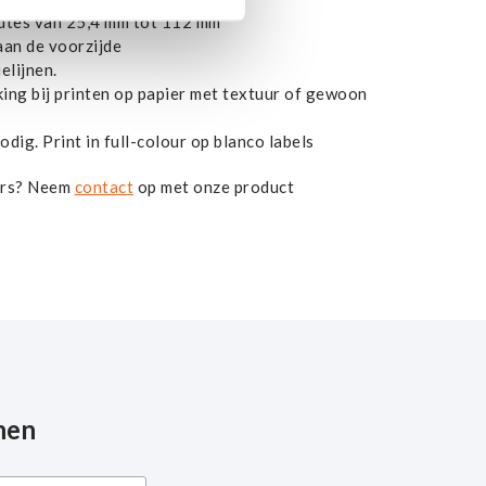
dtes van 25,4 mm tot 112 mm
an de voorzijde
elijnen.
king bij printen op papier met textuur of gewoon
dig. Print in full-colour op blanco labels
ers? Neem
contact
op met onze product
nen