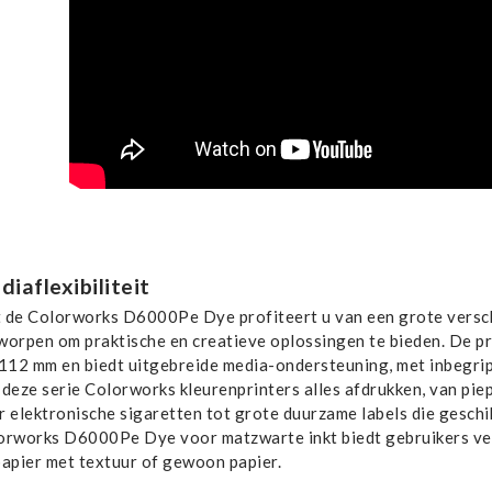
iaflexibiliteit
 de Colorworks D6000Pe Dye profiteert u van een grote versche
worpen om praktische en creatieve oplossingen te bieden. De p
 112 mm en biedt uitgebreide media-ondersteuning, met inbegrip 
deze serie Colorworks kleurenprinters alles afdrukken, van piep
r elektronische sigaretten tot grote duurzame labels die geschi
orworks D6000Pe Dye voor matzwarte inkt biedt gebruikers verho
papier met textuur of gewoon papier.