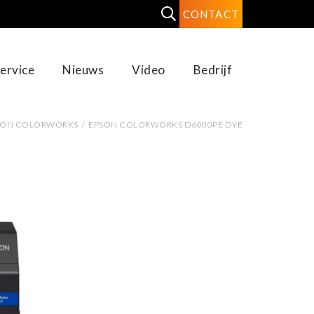
CONTACT
ervice
Nieuws
Video
Bedrijf
SON COLORWORKS
/
EPSON COLORWORKS D6000PE DYE