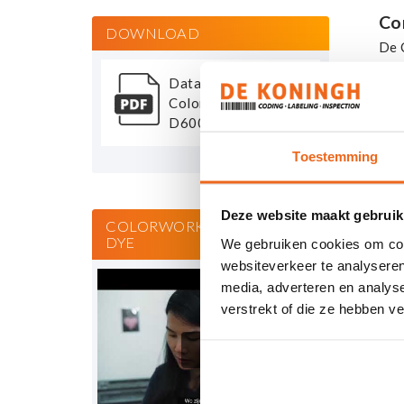
Co
DOWNLOAD
De 
wor
Datasheet
van
Colorworks
beh
D6000Pe Dye
pri
Toestemming
Pr
Dez
Deze website maakt gebruik
met
COLORWORKS D6000PE
ind
DYE
We gebruiken cookies om cont
websiteverkeer te analyseren
Ee
media, adverteren en analys
verstrekt of die ze hebben v
Alle
dri
best
Be