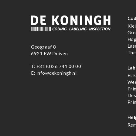
Cod
Klei
Gro
Hog
Las
Geograaf 8
The
6921 EW Duiven
T:
+31 (0)26 741 00 00
Lab
E:
info@dekoningh.nl
Eti
Wee
Pri
Des
Pri
Hel
Rem