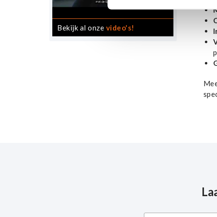
M
Bekijk al onze
video's!
V
p
Mee
spec
La