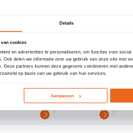
t u de Valentin Dynacode IP65 binnen uw bedrijfsproces? Neem
Details
OK INTERESSANT VOOR U
 van cookies
ent en advertenties te personaliseren, om functies voor social
. Ook delen we informatie over uw gebruik van onze site met on
e. Deze partners kunnen deze gegevens combineren met andere i
erzameld op basis van uw gebruik van hun services.
Aanpassen
Linx TT 1000
Matthews T-serie
ALtech