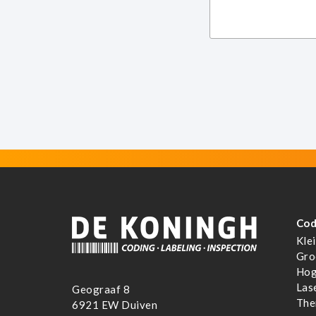
Cod
Klei
Gro
Hog
Las
Geograaf 8
The
6921 EW Duiven