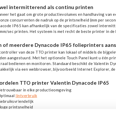
wel intermitterend als continu printen
neer het gaat om grote productievolumes en handhaving van een
 onze concurrenten de nadruk op de printsnelheid (mm per second
acode IP65 kan afhankelijk van de specificaties zowel intermit
mm/sec printen. Het systeem is met recht de beste printer in d
n of meerdere Dynacode IP65 folieprinters aan
controller van deze TTO printer kan lokaal of middels de bijge
den aangestuurd. Met het optionele Touch Panel kunt u één prin
traal bedienen en monitoren. Standaard beschikt de Valentin 
akkelijk via een webbrowser, bijvoorbeeld Internet Explorer, d
ordelen TTO printer Valentin Dynacode IP65
etrouwbaar in elke productieomgeving
Optimaal
lintverbruik
ebruiksvriendelijk
oge printsnelheid