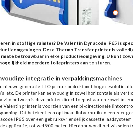
eren in stoffige ruimtes? De Valentin Dynacode IP65 is speci
ductieomgevingen. Deze Thermo Transfer printer is volledi
ermate betrouwbaar in elke productieomgeving. U kunt zowel
mogelijkheid meerdere folieprinters aan te sturen.
nvoudige integratie in verpakkingsmachines
e nieuwe generatie TTO printer bedrukt met hoge resolutie alle
o’s, etc. De printer kan eenvoudig in zowel horizontale als ver
r zijn ontwerp is deze printer direct toepasbaar op zowel inter
 Valentin printer is voorzien van een bi-directionele lintcontr
spanning. Dit betekent een optimaal lintverbruik en een zeer ge
acode IP65 over een gebruiksvriendelijk cassette laadsysteem vo
 de applicatie, tot wel 900 meter. Hierdoor wordt het wisselen 