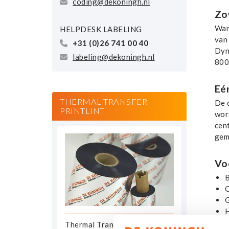
coding@dekoningh.nl
Zo
Wan
HELPDESK LABELING
van
+31 (0)26 741 00 40
Dyn
labeling@dekoningh.nl
800
Eé
THERMAL TRANSFER
De 
PRINTLINT
wor
cen
gem
Vo
B
G
H
Thermal Transfer Printlint