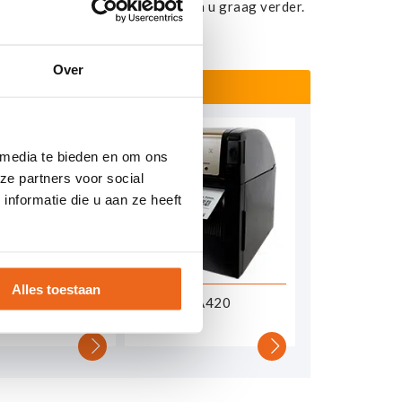
contact
met ons op en wij helpen u graag verder.
Over
 media te bieden en om ons
ze partners voor social
nformatie die u aan ze heeft
Alles toestaan
 ALcode P
Toshiba BA420