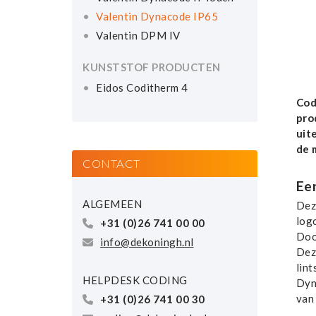
Valentin Dynacode IP65
Valentin DPM IV
KUNSTSTOF PRODUCTEN
Eidos Coditherm 4
Cod
pro
uit
de 
CONTACT
Ee
ALGEMEEN
Dez
log
+31 (0)26 741 00 00
Doo
info@dekoningh.nl
Deze
lint
HELPDESK CODING
Dyn
van
+31 (0)26 741 00 30