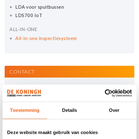
LDA voor spuitbussen
LDS700 IoT
ALL-IN-ONE
All-in-one inspectiesysteem
CONTACT
ALGEMEEN
+31 (0)26 741 00 00
info@dekoningh.nl
Toestemming
Details
Over
HELPDESK CODING
+31 (0)26 741 00 30
Deze website maakt gebruik van cookies