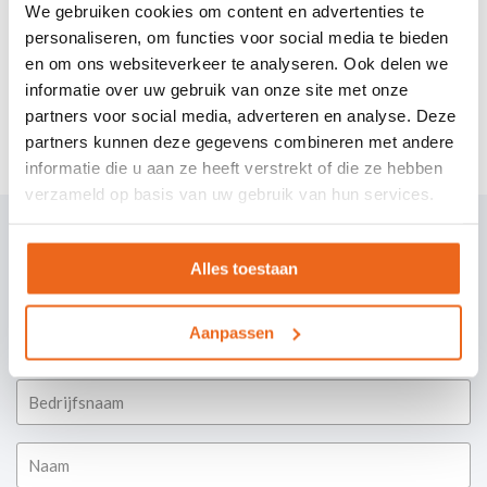
coding@dekoningh.nl
We gebruiken cookies om content en advertenties te
personaliseren, om functies voor social media te bieden
HELPDESK LABELING
en om ons websiteverkeer te analyseren. Ook delen we
informatie over uw gebruik van onze site met onze
+31 (0)26 741 00 40
partners voor social media, adverteren en analyse. Deze
labeling@dekoningh.nl
partners kunnen deze gegevens combineren met andere
informatie die u aan ze heeft verstrekt of die ze hebben
verzameld op basis van uw gebruik van hun services.
Alles toestaan
Laat ons weten hoe wij u kunnen
ondersteunen
Aanpassen