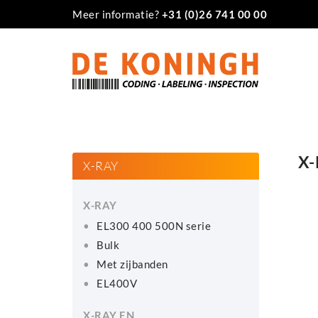
Meer informatie?
+31 (0)26 741 00 00
X-
X-RAY
X-RAY
EL300 400 500N serie
Bulk
Met zijbanden
EL400V
X-RAY EN