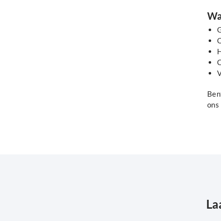
Wa
G
O
H
C
V
Ben
ons 
La