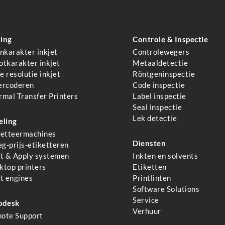
ing
Controle & Inspectie
inkarakter inkjet
Controlewegers
otkarakter inkjet
Metaaldetectie
 resolutie inkjet
Röntgeninspectie
ercoderen
Code inspectie
rmal Transfer Printers
Label inspectie
Seal inspectie
Lek detectie
eling
ketteermachines
Diensten
g-prijs-etiketteren
nt & Apply systemen
Inkten en solvents
ktop printers
Etiketten
nt engines
Printlinten
Software Solutions
Service
pdesk
Verhuur
ote Support