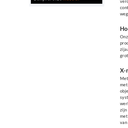
ver
con
wege
Ho
Onz
prod
zija
grot
X-
Met
met
obj
sys
wer
zij
met
van 