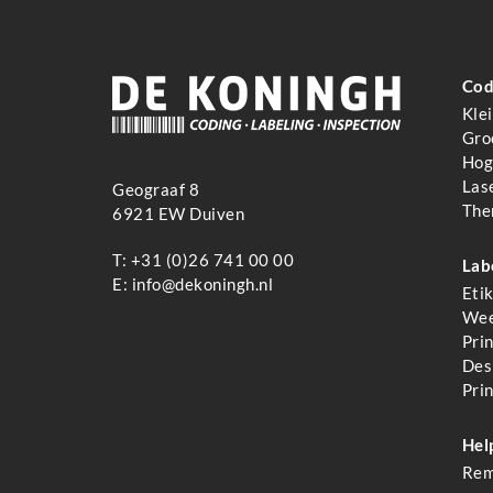
Cod
Kle
Gro
Hoge
Las
Geograaf 8
The
6921 EW Duiven
T:
+31 (0)26 741 00 00
Lab
E:
info@dekoningh.nl
Eti
Wee
Pri
Des
Pri
Hel
Rem