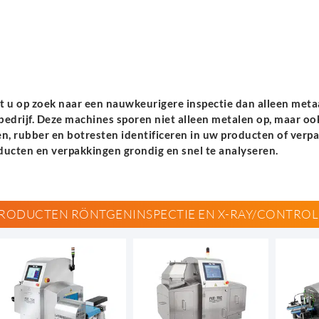
t u op zoek naar een nauwkeurigere inspectie dan alleen metaal
bedrijf. Deze machines sporen niet alleen metalen op, maar ook
en, rubber en botresten identificeren in uw producten of verp
ducten en verpakkingen grondig en snel te analyseren.
RODUCTEN RÖNTGENINSPECTIE EN X-RAY/CONTRO