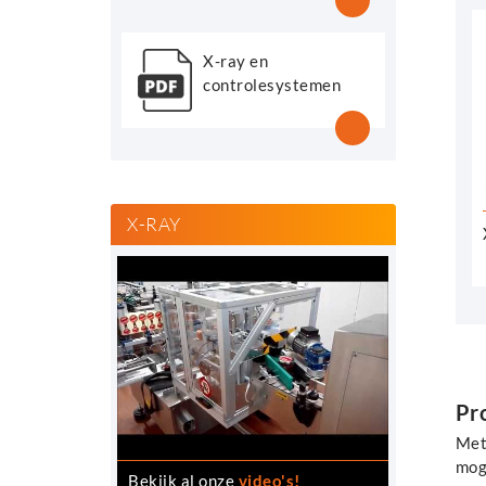
X-ray en
controlesystemen
X-RAY
Pr
Met 
mog
Bekijk al onze
video's!