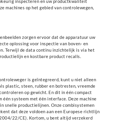
wkeurig inspecteren en uw productkwaliteit
nze machines op het gebied van controlewegen,
tgenbeelden zorgen ervoor dat de apparatuur uw
ecte oplossing voor inspectie van boven- en
 Terwijl de data continu inzichtelijk is via het
oductielijn en kostbare product recalls.
ntroleweger is geïntegreerd, kunt u niet alleen
s plastic, steen, rubber en botresten, vreemde
ontroleren op gewicht. En dit in één compact
in één systeem met één interface. Deze machine
 in snelle productielijnen. Onze combisystemen
ekent dat deze voldoen aan een Europese richtlijn
2004/22/CE). Kortom, u bent altijd verzekerd