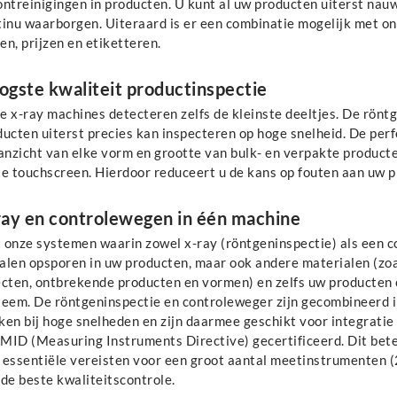
ontreinigingen in producten. U kunt al uw producten uiterst nau
tinu waarborgen. Uiteraard is er een combinatie mogelijk met o
n, prijzen en etiketteren.
ogste kwaliteit productinspectie
e x-ray machines detecteren zelfs de kleinste deeltjes. De rön
ucten uiterst precies kan inspecteren op hoge snelheid. De perf
anzicht van elke vorm en grootte van bulk- en verpakte producten.
e touchscreen. Hierdoor reduceert u de kans op fouten aan uw pr
ray en controlewegen in één machine
 onze systemen waarin zowel x-ray (röntgeninspectie) als een co
alen opsporen in uw producten, maar ook andere materialen (zoal
ecten, ontbrekende producten en vormen) en zelfs uw producten c
teem. De röntgeninspectie en controleweger zijn gecombineerd 
ken bij hoge snelheden en zijn daarmee geschikt voor integratie
n MID (Measuring Instruments Directive) gecertificeerd. Dit bet
 essentiële vereisten voor een groot aantal meetinstrumenten (
de beste kwaliteitscontrole.