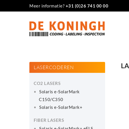
Meer informatie?
+31 (0)26 741 00 00
LA
LASERCODEREN
CO2 LASERS
Solaris e-SolarMark
C150/C350
Solaris e-SolarMark+
FIBER LASERS
Solaris e-SolarMark+ eFLS