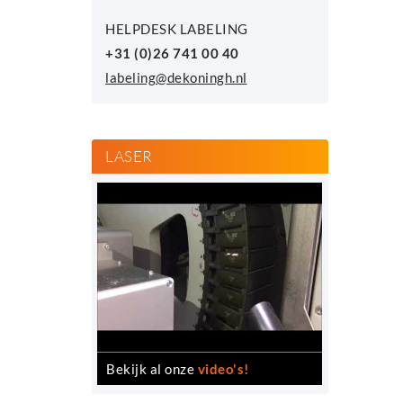
HELPDESK LABELING
+31 (0)26 741 00 40
labeling@dekoningh.nl
LASER
Bekijk al onze
video's!