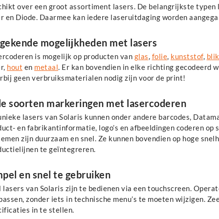
hikt over een groot assortiment lasers. De belangrijkste typen 
er en Diode. Daarmee kan iedere laseruitdaging worden aangega
gekende mogelĳkheden met lasers
ercoderen is mogelijk op producten van
glas
,
folie
,
kunststof
,
bli
r,
hout
en
metaal
. Er kan bovendien in elke richting gecodeerd 
bij geen verbruiksmaterialen nodig zijn voor de print!
le soorten markeringen met lasercoderen
unieke lasers van Solaris kunnen onder andere barcodes, Datam
duct- en fabrikantinformatie, logo’s en afbeeldingen coderen op
temen zijn duurzaam en snel. Ze kunnen bovendien op hoge snelh
uctielijnen te geïntegreren.
pel en snel te gebruiken
 lasers van Solaris zijn te bedienen via een touchscreen. Operato
assen, zonder iets in technische menu’s te moeten wijzigen. Zee
ificaties in te stellen.