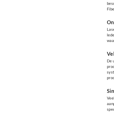
besc
Fib
On
Las
lede
waar
Ve
De 
pro
sys
prod
Sim
Veel
aanp
spec