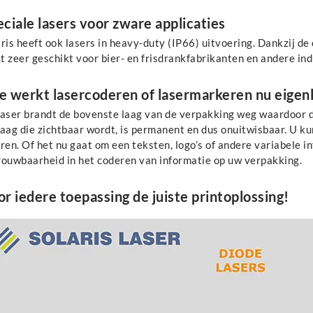
ciale lasers voor zware applicaties
ris heeft ook lasers in heavy-duty (IP66) uitvoering. Dankzij d
 zeer geschikt voor bier- en frisdrankfabrikanten en andere indu
e werkt lasercoderen of lasermarkeren nu eigenl
laser brandt de bovenste laag van de verpakking weg waardoor de
laag die zichtbaar wordt, is permanent en dus onuitwisbaar. U k
ren. Of het nu gaat om een teksten, logo’s of andere variabele i
rouwbaarheid in het coderen van informatie op uw verpakking.
r iedere toepassing de juiste printoplossing!