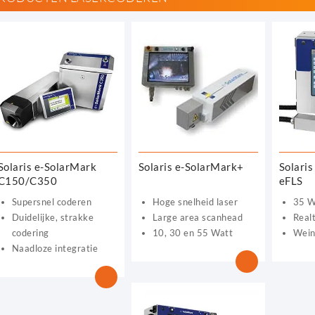
Solaris e-SolarMark
Solaris e-SolarMark+
Solari
C150/C350
eFLS
Supersnel coderen
Hoge snelheid laser
35 W
Duidelijke, strakke
Large area scanhead
Real
codering
10, 30 en 55 Watt
Wein
Naadloze integratie