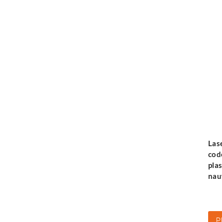
Las
cod
pla
nau
P