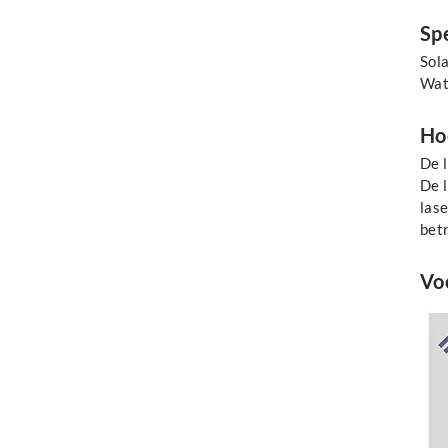
Spe
Sola
Watt
Ho
De 
De 
lase
bet
Voo