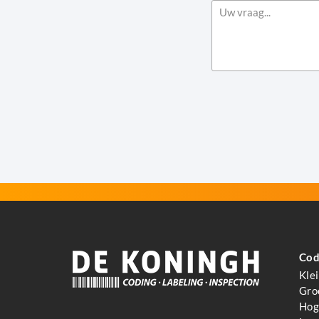
Cod
Kle
Gro
Hoge