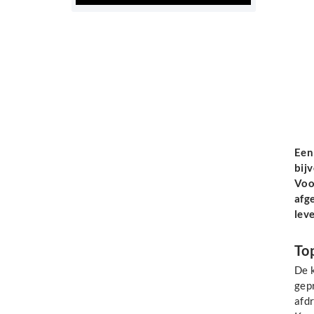
Een
bij
Voor
afge
lev
Top
De 
gepr
afd