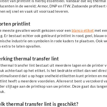
iteit van printlint is hierbij essentieel. Vandaar dat wij thermal
ducenten in de wereld; Armor, DNP en ITW. Zodoende profiteert u
en wij snel en vaak uit voorraad leveren.
rten printlint
de meeste gevallen wordt gekozen voor een
blanco etiket
met een
g. Er bestaat echter ook gekleurd printlint in rood, geel, blauw of
mische industrie om symbolen in rode kaders te plaatsen. Ook wo
 extra te laten opvallen.
king thermal transfer lint
 thermal transfer lint bestaat uit meerdere lagen en de printer
uk achterlaat op het etiket. Is het bedrukte etiket dan wel direc
timaliseerd dat u op hoge snelheid etiketten kunt printen en me
tlint heeft u meerdere voordelen. Allereerst bent u verzekerd v
er slijtage aan de printkop van uw printer. Deze gaat dus langer
uk.
k thermal transfer lint is geschikt?