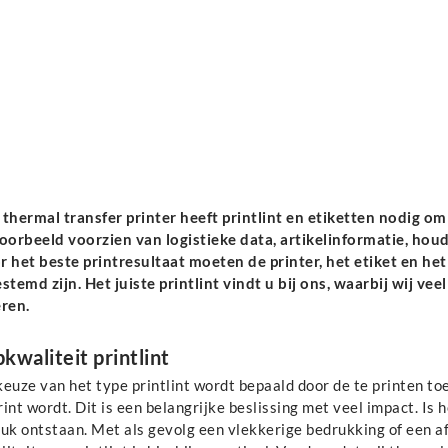
 thermal transfer printer heeft printlint en etiketten nodig o
voorbeeld voorzien van logistieke data, artikelinformatie, hou
 het beste printresultaat moeten de printer, het etiket en het 
stemd zijn. Het juiste printlint vindt u bij ons, waarbij wij ve
eren.
kwaliteit printlint
keuze van het type printlint wordt bepaald door de te printen t
int wordt. Dit is een belangrijke beslissing met veel impact. Is he
ruk ontstaan. Met als gevolg een vlekkerige bedrukking of een a