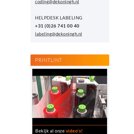
coding@dekoningh.nl
HELPDESK LABELING
+31 (0)26 741 00 40
labeling@dekoningh.nl
PRINTLINT
Bekijk al onze
video's!