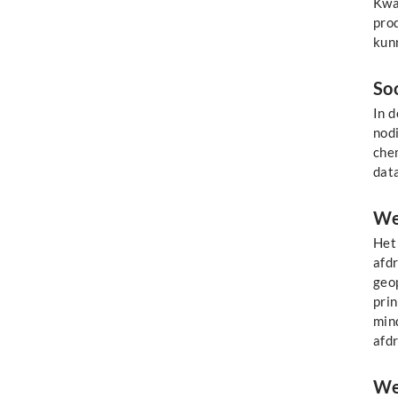
Kwal
pro
kunn
Soo
In 
nodi
che
data
Wer
Het
afdr
geop
prin
mind
afdr
Wel