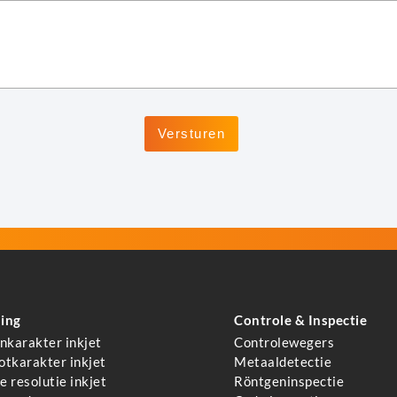
ing
Controle & Inspectie
inkarakter inkjet
Controlewegers
otkarakter inkjet
Metaaldetectie
 resolutie inkjet
Röntgeninspectie