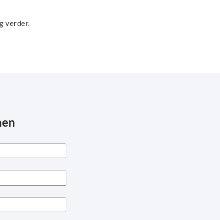
g verder.
nen