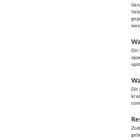
Vanz
Vale
gepr
wax/
Wax
Dit
oppe
oplo
Wax
Dit
kras
com
Res
Zodr
geb