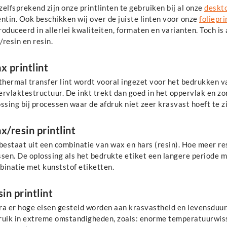
elfsprekend zijn onze printlinten te gebruiken bij al onze
deskto
ntin. Ook beschikken wij over de juiste linten voor onze
foliepri
oduceerd in allerlei kwaliteiten, formaten en varianten. Toch is
resin en resin.
 printlint
 thermal transfer lint wordt vooral ingezet voor het bedrukken 
rvlaktestructuur. De inkt trekt dan goed in het oppervlak en zo
ssing bij processen waar de afdruk niet zeer krasvast hoeft te zi
/resin printlint
 bestaat uit een combinatie van wax en hars (resin). Hoe meer r
sen. De oplossing als het bedrukte etiket een langere periode 
binatie met kunststof etiketten.
in printlint
a er hoge eisen gesteld worden aan krasvastheid en levensduur, 
ruik in extreme omstandigheden, zoals: enorme temperatuurwiss