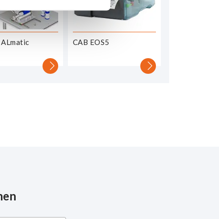
 ALmatic
CAB EOS5
nen