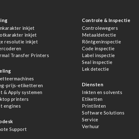
ing
Controle & Inspectie
nkarakter inkjet
Controlewegers
otkarakter inkjet
Metaaldetectie
e resolutie inkjet
Röntgeninspectie
ercoderen
Code inspectie
rmal Transfer Printers
Label inspectie
Seal inspectie
Lek detectie
eling
ketteermachines
Diensten
g-prijs-etiketteren
nt & Apply systemen
Inkten en solvents
ktop printers
Etiketten
nt engines
Printlinten
Software Solutions
Service
pdesk
Verhuur
ote Support