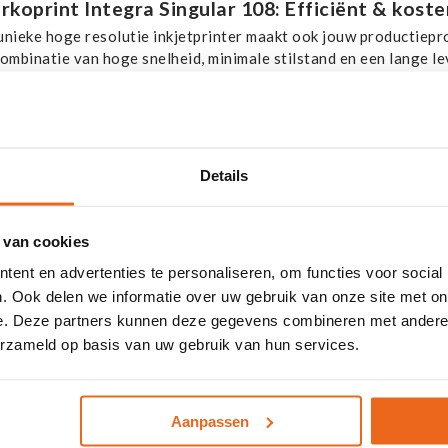
rkoprint Integra Singular 108: E
fficiënt & koste
unieke hoge resolutie inkjetprinter maakt ook jouw productiepro
combinatie van hoge snelheid, minimale stilstand en een lange 
vanging van printkop en inktcartridges ervoor dat je zonder on
 betrouwbare oplossing waarmee je op lange termijn tijd en kos
aag een demonstratie aan
Details
De Koningh
hebben we
50+ jaar ervaring
in codeeroplossingen.
gular 108
?
Neem
contact
met ons op
voor een vrijblijvende dem
 van cookies
ent en advertenties te personaliseren, om functies voor social
OK INTERESSANT VOOR U
. Ook delen we informatie over uw gebruik van onze site met on
e. Deze partners kunnen deze gegevens combineren met andere i
erzameld op basis van uw gebruik van hun services.
Aanpassen