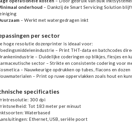
age operationele kosten
– Door gebruik van bulk inktsystemen
inimaal onderhoud
– Dankzij de Smart Servicing Solution blijf
einiging
Duurzaam
– Werkt met watergedragen inkt
epassingen per sector
e hoge resolutie dozenprinter
is ideaal voor:
oedingsmiddelenindustrie
– Print THT-data en batchcodes dire
rankenindustrie
– Duidelijke coderingen op blikjes, flesjes en
armaceutische sector
– Strikte en consistente codering voor m
osmetica
– Nauwkeurige opdrukken op tubes, flacons en dozen
ouwmaterialen
– Print op ruwe oppervlakken zoals hout en kun
chnische specificaties
rintresolutie:
300 dpi
rintsnelheid:
Tot 183 meter per minuut
nktsoorten:
Waterbased
ansluitingen:
Ethernet, USB, seriële poort