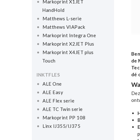
Markoprint X1JET
HandHold
Matthews L-serie
Matthews VIAPack
Markoprint Integra One
Markoprint X2JET Plus
Markoprint X4JET plus
Ben
Touch
de 
Tec
dé 
INKTFLES
ALE One
Wa
ALE Easy
Dez
ont
ALE Flex serie
ALE TC Twin serie
H
Markoprint PP 108
Linx IJ355/IJ375
E
p