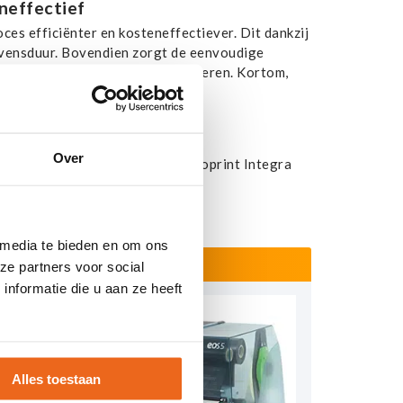
neffectief
ces efficiënter en kosteneffectiever. Dit dankzij
levensduur. Bovendien zorgt de eenvoudige
derbrekingen kunt blijven produceren. Kortom,
ten bespaart.
Over
 Wil je meer weten over de
Markoprint Integra
onstratie!
 media te bieden en om ons
ze partners voor social
nformatie die u aan ze heeft
Alles toestaan