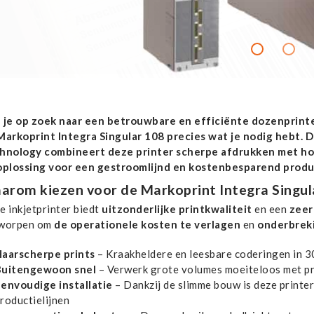
 je op zoek naar een betrouwbare en efficiënte dozenprinte
Markoprint Integra Singular 108 precies wat je nodig hebt. D
hnology combineert deze printer scherpe afdrukken met ho
oplossing voor een gestroomlijnd en kostenbesparend produ
arom kiezen voor de Markoprint Integra Singul
e inkjetprinter biedt
uitzonderlijke printkwaliteit
en een
zeer
worpen om
de operationele kosten te verlagen
en
onderbreki
aarscherpe prints
– Kraakheldere en leesbare coderingen in 3
Buitengewoon snel
– Verwerk grote volumes moeiteloos met pr
envoudige installatie
– Dankzij de slimme bouw is deze printer
roductielijnen