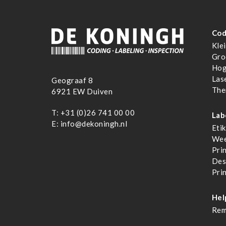
Cod
Klei
Gro
Hog
Las
Geograaf 8
The
6921 EW Duiven
T:
+31 (0)26 741 00 00
Lab
E:
info@dekoningh.nl
Eti
Wee
Pri
Des
Pri
Hel
Rem