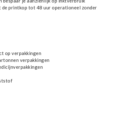
 bespaar je aanzienlijk op inktverbruik
t de printkop tot 48 uur operationeel zonder
ct op verpakkingen
 kartonnen verpakkingen
edicijnverpakkingen
ststof