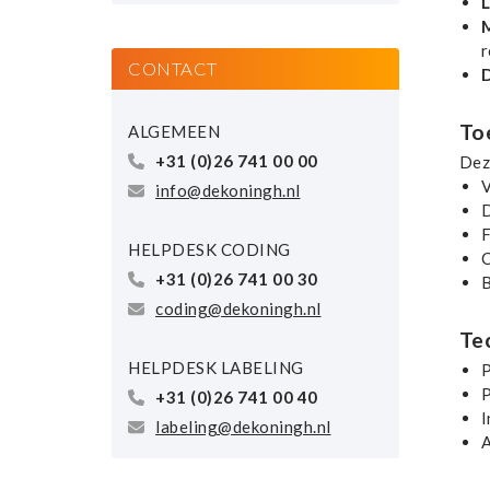
L
M
r
CONTACT
To
ALGEMEEN
+31 (0)26 741 00 00
Dez
V
info@dekoningh.nl
D
F
HELPDESK CODING
C
+31 (0)26 741 00 30
B
coding@dekoningh.nl
Te
HELPDESK LABELING
P
P
+31 (0)26 741 00 40
I
labeling@dekoningh.nl
A