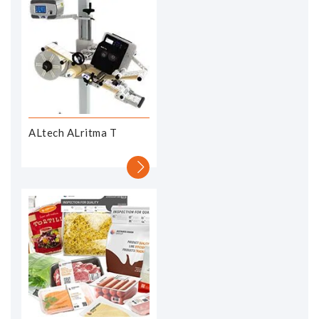
ALtech ALritma T