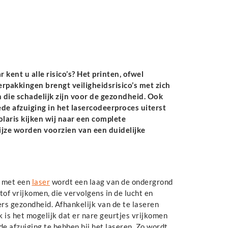
kent u alle risico’s? Het printen, ofwel
rpakkingen brengt veiligheidsrisico’s met zich
die schadelijk zijn voor de gezondheid. Ook
ede afzuiging in het lasercodeerproces uiterst
laris kijken wij naar een complete
ijze worden voorzien van een duidelijke
n met een
laser
wordt een laag van de ondergrond
of vrijkomen, die vervolgens in de lucht en
rs gezondheid. Afhankelijk van de te laseren
 is het mogelijk dat er nare geurtjes vrijkomen
ede afzuiging te hebben bij het laseren. Zo wordt