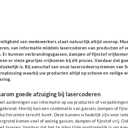
eiligheid van medewerkers staat natuurlijk altijd voorop. Maar 
eren, van informatie middels lasercoderen van producten of ve
. Er kunnen verbrandingsgassen, dampen of fijnstof vrijkomen 
nen er vieze geurtjes vrijkomen bij dit proces. Vandaar dat go
dzakelijk is. Bij aanschaf van onze lasercodeersystemen van So
eroplossing waarbij uw producten altijd op schone en veilige w
ering.
arom goede afzuiging bij lasercoderen
 het aanbrengen van informatie op uw producten of verpakkinge
ebrand. Hierbij kan een combinatie van gassen, dampen of fijnst
uctieruimte terecht komt. Deze kunnen schadelijk zijn voor iede
rgrond komen veel of weinig gassen, dampen of fijnstof vrij. Ook
het laseren. Vandaar dat het te allen tijde noodzakelijk is om go