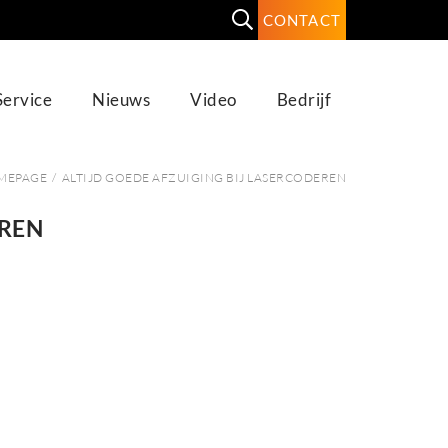
CONTACT
Service
Nieuws
Video
Bedrijf
MEPAGE
/
ALTIJD GOEDE AFZUIGING BIJ LASERCODEREN
EREN