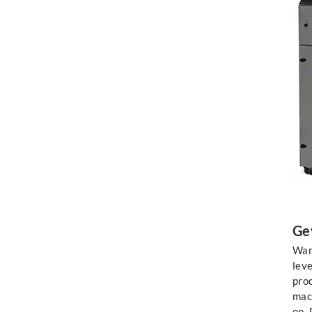
Ge
Wann
leve
prod
mac
op. 