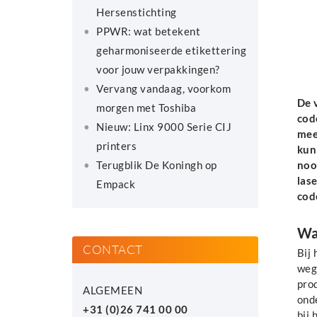
Hersenstichting
PPWR: wat betekent
geharmoniseerde etikettering
voor jouw verpakkingen?
Vervang vandaag, voorkom
De v
morgen met Toshiba
cod
Nieuw: Linx 9000 Serie CIJ
mee
printers
kun
Terugblik De Koningh op
noo
las
Empack
cod
Wa
CONTACT
Bij
wegg
prod
ALGEMEEN
onde
+31 (0)26 741 00 00
bij 