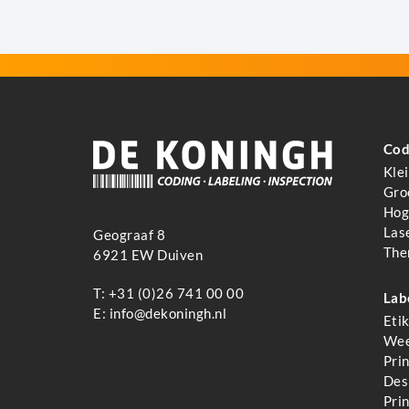
Cod
Kle
Gro
Hoge
Las
Geograaf 8
The
6921 EW Duiven
T:
+31 (0)26 741 00 00
Lab
E:
info@dekoningh.nl
Eti
Wee
Pri
Des
Pri