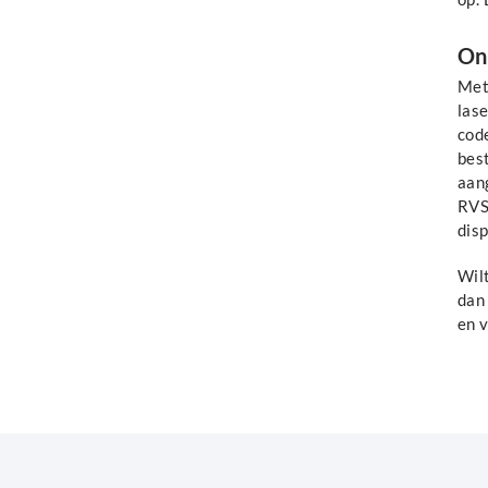
On
Met
lase
cod
best
aan
RVS
dis
Wil
da
en 