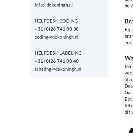
info@dekoningh.nl
de 
Br
HELPDESK CODING
+31 (0)26 741 00 30
Bij 
bra
coding@dekoningh.nl
ervo
HELPDESK LABELING
Wa
+31 (0)26 741 00 40
Een
labeling@dekoningh.nl
verw
afz
Deel
Gas/
Bov
filt
dit 