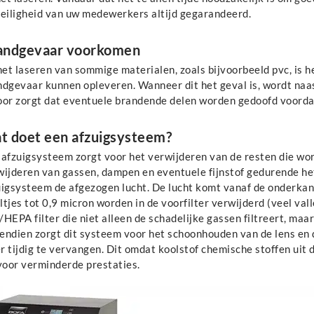
veiligheid van uw medewerkers altijd gegarandeerd.
andgevaar voorkomen
het laseren van sommige materialen, zoals bijvoorbeeld pvc, is h
ndgevaar kunnen opleveren. Wanneer dit het geval is, wordt naas
or zorgt dat eventuele brandende delen worden gedoofd voordat 
t doet een afzuigsysteem?
 afzuigsysteem zorgt voor het verwijderen van de resten die wo
ijderen van gassen, dampen en eventuele fijnstof gedurende het 
uigsysteem de afgezogen lucht. De lucht komt vanaf de onderkant
tjes tot 0,9 micron worden in de voorfilter verwijderd (veel va
HEPA filter die niet alleen de schadelijke gassen filtreert, maar
endien zorgt dit systeem voor het schoonhouden van de lens en 
er tijdig te vervangen. Dit omdat koolstof chemische stoffen uit
voor verminderde prestaties.