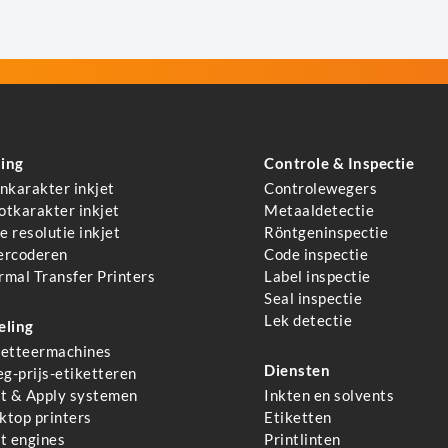
ing
Controle & Inspectie
inkarakter inkjet
Controlewegers
otkarakter inkjet
Metaaldetectie
 resolutie inkjet
Röntgeninspectie
ercoderen
Code inspectie
rmal Transfer Printers
Label inspectie
Seal inspectie
Lek detectie
eling
ketteermachines
Diensten
g-prijs-etiketteren
nt & Apply systemen
Inkten en solvents
ktop printers
Etiketten
nt engines
Printlinten