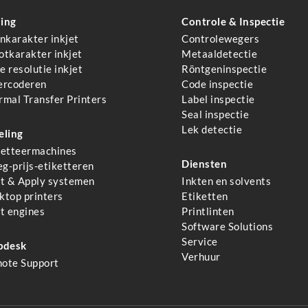
ing
Controle & Inspectie
inkarakter inkjet
Controlewegers
otkarakter inkjet
Metaaldetectie
 resolutie inkjet
Röntgeninspectie
ercoderen
Code inspectie
rmal Transfer Printers
Label inspectie
Seal inspectie
Lek detectie
eling
ketteermachines
Diensten
g-prijs-etiketteren
nt & Apply systemen
Inkten en solvents
ktop printers
Etiketten
nt engines
Printlinten
Software Solutions
Service
pdesk
Verhuur
ote Support