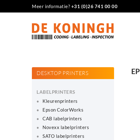
Meer informatie?
+31 (0)26 741 00 00
E
DESKTOP PRINTERS
LABELPRINTERS
Kleurenprinters
Epson ColorWorks
CAB labelprinters
Novexx labelprinters
SATO labelprinters