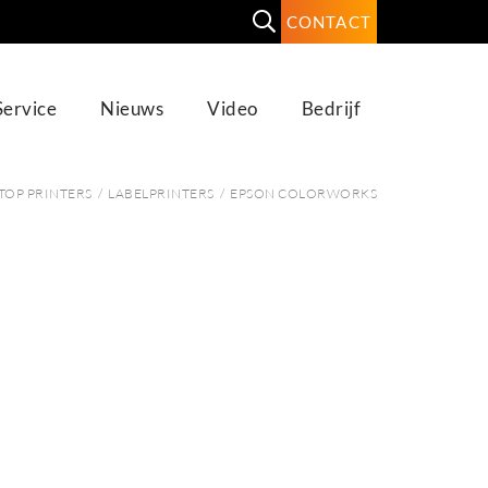
CONTACT
Service
Nieuws
Video
Bedrijf
TOP PRINTERS
/
LABELPRINTERS
/
EPSON COLORWORKS