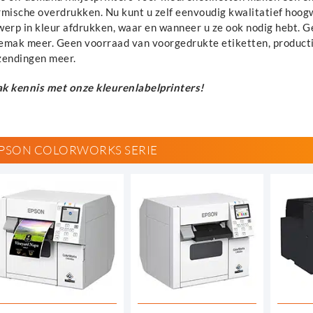
rmische overdrukken. Nu kunt u zelf eenvoudig kwalitatief hoogw
werp in kleur afdrukken, waar en wanneer u ze ook nodig hebt. G
emak meer. Geen voorraad van voorgedrukte etiketten, productie-
zendingen meer.
k kennis met onze kleurenlabelprinters!
PSON COLORWORKS SERIE