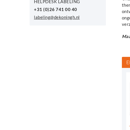
HELPDESK LABELING
the
+31 (0)26 741 00 40
ont
labeling@dekoningh.nl
ong
ver
Maa
E