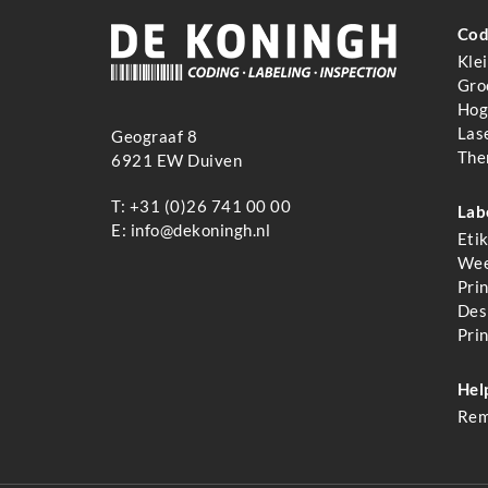
Cod
Kle
Gro
Hoge
Las
Geograaf 8
The
6921 EW Duiven
T:
+31 (0)26 741 00 00
Lab
E:
info@dekoningh.nl
Eti
Wee
Pri
Des
Pri
Hel
Rem