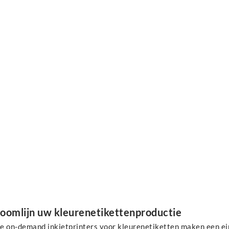
roomlijn uw kleurenetikettenproductie
e on-demand inkjetprinters voor kleurenetiketten maken een ei