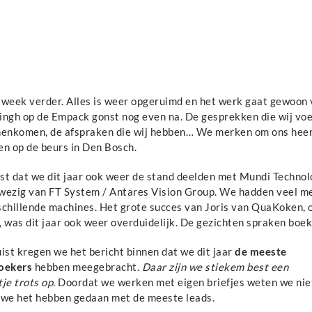
 week verder. Alles is weer opgeruimd en het werk gaat gewoon
ingh op de Empack gonst nog even na. De gesprekken die wij voer
nenkomen, de afspraken die wij hebben… We merken om ons heen 
en op de beurs in Den Bosch.
st dat we dit jaar ook weer de stand deelden met Mundi Technolo
wezig van FT System / Antares Vision Group. We hadden veel me
schillende machines. Het grote succes van Joris van QuaKoken, o
, was dit jaar ook weer overduidelijk. De gezichten spraken bo
ist kregen we het bericht binnen dat we dit jaar
de meeste
oekers
hebben meegebracht.
Daar zijn we stiekem best een
je trots op.
Doordat we werken met eigen briefjes weten we nie
 we het hebben gedaan met de meeste leads.