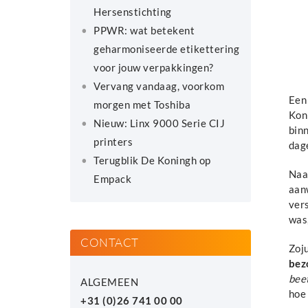
Hersenstichting
PPWR: wat betekent
geharmoniseerde etikettering
voor jouw verpakkingen?
Vervang vandaag, voorkom
Een
morgen met Toshiba
Kon
Nieuw: Linx 9000 Serie CIJ
bin
printers
dag
Terugblik De Koningh op
Naa
Empack
aan
ver
was
CONTACT
Zoju
bez
beet
ALGEMEEN
hoe
+31 (0)26 741 00 00