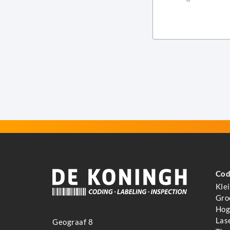
Cod
Kle
Gro
Hoge
Las
Geograaf 8