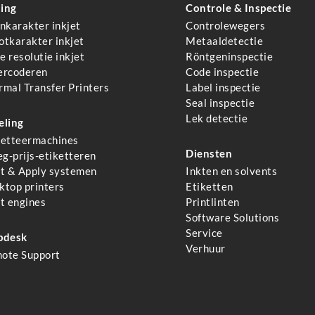
ing
Controle & Inspectie
inkarakter inkjet
Controlewegers
otkarakter inkjet
Metaaldetectie
 resolutie inkjet
Röntgeninspectie
ercoderen
Code inspectie
rmal Transfer Printers
Label inspectie
Seal inspectie
Lek detectie
eling
ketteermachines
Diensten
g-prijs-etiketteren
nt & Apply systemen
Inkten en solvents
ktop printers
Etiketten
nt engines
Printlinten
Software Solutions
Service
pdesk
Verhuur
ote Support