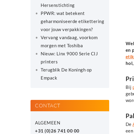
Hersenstichting
PPWR: wat betekent
geharmoniseerde etikettering
voor jouw verpakkingen?
Vervang vandaag, voorkom
Wel
morgen met Toshiba
en 
Nieuw: Linx 9000 Serie CIJ
eti
printers
hol,
Terugblik De Koningh op
Empack
Pr
Bij
geb
wor
CONTACT
Pal
ALGEMEEN
De
+31 (0)26 741 00 00
een