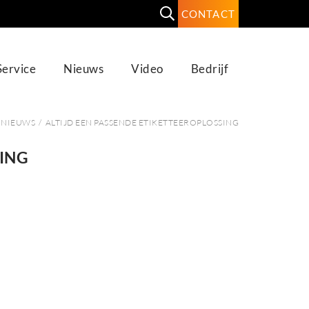
CONTACT
Service
Nieuws
Video
Bedrijf
/
NIEUWS
/
ALTIJD EEN PASSENDE ETIKETTEEROPLOSSING
SING