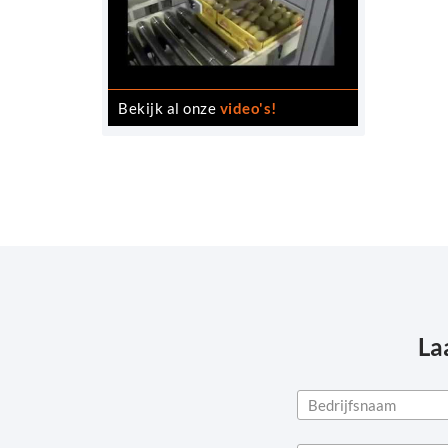
Bekijk al onze
video's!
La