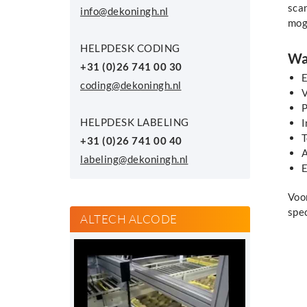
scan
info@dekoningh.nl
mog
HELPDESK CODING
Wa
+31 (0)26 741 00 30
E
coding@dekoningh.nl
V
P
HELPDESK LABELING
I
T
+31 (0)26 741 00 40
A
labeling@dekoningh.nl
E
Voo
spec
ALTECH ALCODE