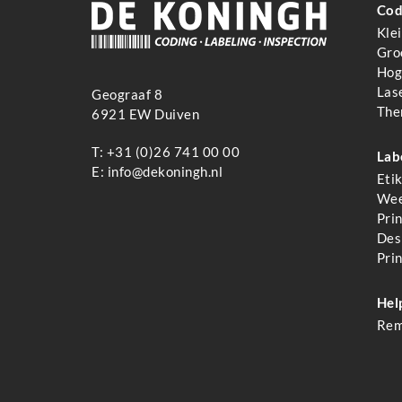
Cod
Kle
Gro
Hoge
Las
Geograaf 8
The
6921 EW Duiven
T:
+31 (0)26 741 00 00
Lab
E:
info@dekoningh.nl
Eti
Wee
Pri
Des
Pri
Hel
Rem