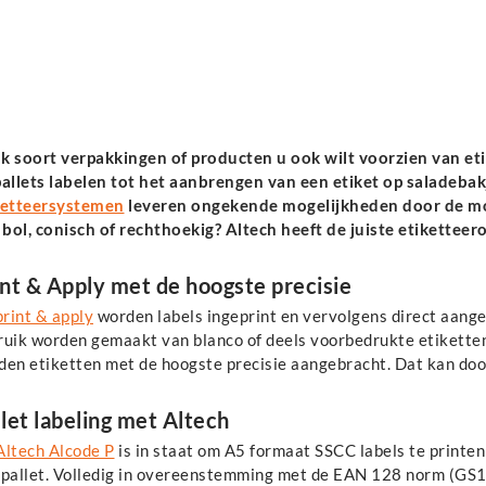
k soort verpakkingen of producten u ook wilt voorzien van etik
pallets labelen tot het aanbrengen van een etiket op saladebakj
ketteersystemen
leveren ongekende mogelijkheden door de mod
 bol, conisch of rechthoekig? Altech heeft de juiste etiketteer
int & Apply met de hoogste precisie
print & apply
worden labels ingeprint en vervolgens direct aange
ruik worden gemaakt van blanco of deels voorbedrukte etiketten
den etiketten met de hoogste precisie aangebracht. Dat kan door
let labeling met Altech
Altech Alcode P
is in staat om A5 formaat SSCC labels te printen
 pallet. Volledig in overeenstemming met de EAN 128 norm (GS