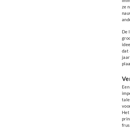
imm
ze n
nau
ande
De l
groo
idee
dat 
jaar
pla
Ve
Een 
imp
tal
voo
Het 
pri
frus