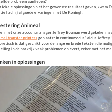
zelfde probleem aanliepen.”
n lokale oplossingen niet het gewenste resultaat gaven, kwam Fr
tie had hij al goede ervaringen met De Koningh.
vestering Animeal
men met onze accountmanager Jeffrey Bouman werd gekeken naa
mal transfer printers
geplaatst in continumodus,” aldus Jeffrey. 
retisch is dat geschikt voor de lange en brede teksten die nodi
elling in de praktijk vaak problemen oplevert, zeker met het mer
nken in oplossingen