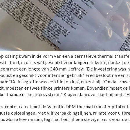
oplossing kwam in de vorm van een alternatieve thermal transfer
estilstand, maar is wél geschikt voor langere teksten, dankzij 
teem met een lengte van 340 mm. Jeffrey: “De investering was 
obuust en geschikt voor intensief gebruik.” Fred besloot na een 
aan: “De integratie was een flinke klus”, erkent hij. “Omdat zow
dt, moesten er twee flinke printers komen. Bovendien moest de i
 bestaande etiketteersysteem.” Klagen daarover doet hij niet. “
 recente traject met de Valentin DPM thermal transfer printer l
uste oplossingen. Met vijf verpakkingslijnen, ruimte voor uitbre
ouwbare leverancier, legt het bedrijf een stevige basis voor de