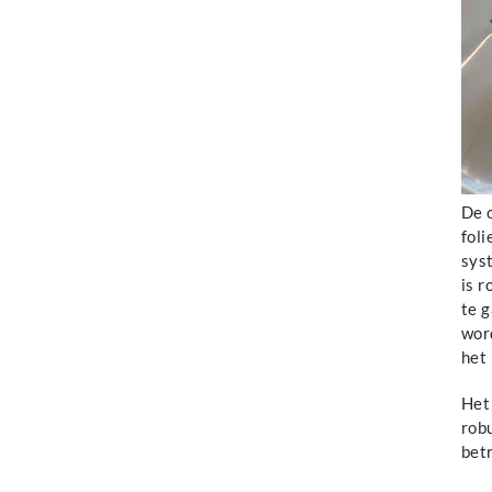
De 
foli
sys
is r
te g
wor
het
Het
robu
betr