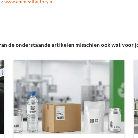
n:
www.animealfactory.nl
n van de onderstaande artikelen misschien ook wat voor j