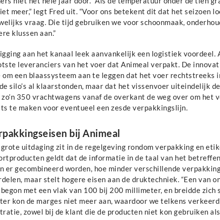
ers niet het hele jaar door. “Als de temperatuur onder de tien 
iet meer,” legt Fred uit. “Voor ons betekent dit dat het seizoen lo
welijks vraag. Die tijd gebruiken we voor schoonmaak, onderho
re klussen aan.”
igging aan het kanaal leek aanvankelijk een logistiek voordeel.
tste leveranciers van het voer dat Animeal verpakt. De innovati
 om een blaassysteem aan te leggen dat het voer rechtstreeks in
de silo’s al klaarstonden, maar dat het vissenvoer uiteindelijk 
 zo’n 350 vrachtwagens vanaf de overkant de weg over om het vo
ats te maken voor eventueel een zesde verpakkingslijn.
rpakkingseisen bij Animeal
grote uitdaging zit in de regelgeving rondom verpakking en etike
ortproducten geldt dat de informatie in de taal van het betreff
en er gecombineerd worden, hoe minder verschillende verpakking
rdelen, maar stelt hogere eisen aan de druktechniek. “Een van o
begon met een vlak van 100 bij 200 millimeter, en breidde zich s
nter kon de marges niet meer aan, waardoor we telkens verkeerd
tratie, zowel bij de klant die de producten niet kon gebruiken a