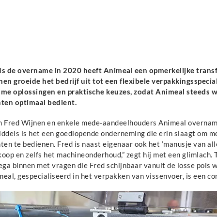
ds de overname in 2020 heeft Animeal een opmerkelijke trans
nen groeide het bedrijf uit tot een flexibele verpakkingsspecia
mme oplossingen en praktische keuzes, zodat Animeal steeds 
nten optimaal bedient.
n Fred Wijnen en enkele mede-aandeelhouders Animeal overnamen
iddels is het een goedlopende onderneming die erin slaagt om me
ten te bedienen. Fred is naast eigenaar ook het ‘manusje van alle
koop en zelfs het machineonderhoud,” zegt hij met een glimlach.
ega binnen met vragen die Fred schijnbaar vanuit de losse pols 
eal, gespecialiseerd in het verpakken van vissenvoer, is een com