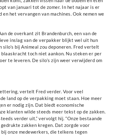
graden komt, zakken vissen naar de bodem en eten
opt van januari tot de zomer. In het najaar is er
ud en het vervangen van machines. Ook nemen we
 Aan de overkant zit Brandenburch, een van de
eve inslag van de verpakker blijkt wel uit hun
 silo’s bij Animeal zou deponeren. Fred vertelt
de blaaskracht toch niet aankon. Nu steken er per
er te leveren. De silo’s zijn weer verwijderd om
ttering, vertelt Fred verder. Voor veel
ende land op de verpakking moet staan. Hoe meer
en er nodig zijn. Dat biedt economische
nze klanten wilde steeds meer tekst op de zakken.
teeds verder uit,” vervolgt hij. “Onze bestaande
 gedrukte zakken kregen. Dat zorgde voor
ls bij onze medewerkers, die telkens tegen