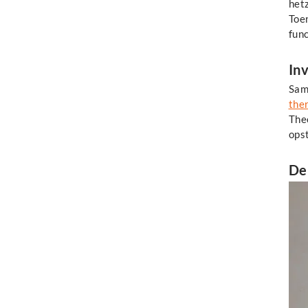
het
​Toe
func
In
​Sa
ther
Theo
opst
De