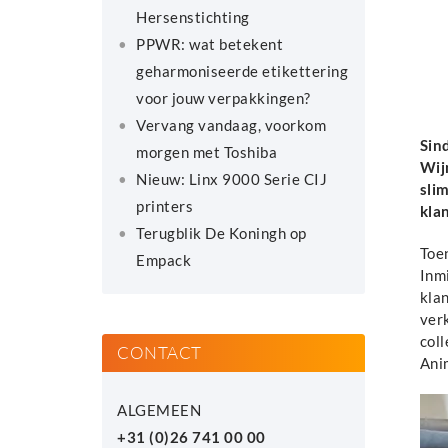
Hersenstichting
PPWR: wat betekent
geharmoniseerde etikettering
voor jouw verpakkingen?
Vervang vandaag, voorkom
Sin
morgen met Toshiba
Wij
Nieuw: Linx 9000 Serie CIJ
sli
printers
kla
Terugblik De Koningh op
Toe
Empack
Inm
klan
ver
coll
CONTACT
Anim
ALGEMEEN
+31 (0)26 741 00 00