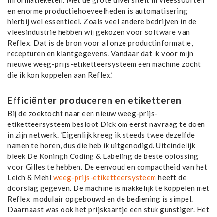
informatieketen. Met de grote diversiteit in vleessoorten
en enorme productiehoeveelheden is automatisering
hierbij wel essentieel. Zoals veel andere bedrijven in de
vleesindustrie hebben wij gekozen voor software van
Reflex. Dat is de bron voor al onze productinformatie,
recepturen en klantgegevens. Vandaar dat ik voor mijn
nieuwe weeg-prijs-etiketteersysteem een machine zocht
die ik kon koppelen aan Reflex.’
Efficiënter produceren en etiketteren
Bij de zoektocht naar een nieuw weeg-prijs-
etiketteersysteem besloot Dick om eerst navraag te doen
in zijn netwerk. ‘Eigenlijk kreeg ik steeds twee dezelfde
namen te horen, dus die heb ik uitgenodigd. Uiteindelijk
bleek De Koningh Coding & Labeling de beste oplossing
voor Gilles te hebben. De eenvoud en compactheid van het
Leich & Mehl
weeg-prijs-etiketteersysteem
heeft de
doorslag gegeven. De machine is makkelijk te koppelen met
Reflex, modulair opgebouwd en de bediening is simpel.
Daarnaast was ook het prijskaartje een stuk gunstiger. Het