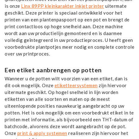
is onze
Linx 89PP kleinkarakter inkjet printer
uitermate
geschikt. Deze printer is speciaal ontwikkeld voor het
printen van een plantenpaspoort op een pot en brengt de
print contactloos op hoge snelheid aan. Deze machine
wordt aan uw productielijn gemonteerd en is daarmee
volledig geïntegreerd in uw productieproces. U heeft geen
voorbedrukte plantpotjes meer nodig en complete controle
over uw printproces.
Een etiket aanbrengen op potten
Wanneer u de potten wilt voorzien van een etiket, dan is
dit ook mogelijk. Onze
etiketteersystemen
zijn hiervoor
uitermate geschikt. Op hogel snelheid in lijn worden
etiketten van alle soorten en maten op de meest
uiteenlopende posities nauwkeurig aangebracht op uw
potten. Het is ook mogelijk om een voorbedrukt etiket in te
printen met informatie, als bijvoorbeeld een THT-datum of
batchcode, alvorens deze wordt aangebracht op de pot.
Onze
print & apply systemen
realiseren zijn hiervoor het