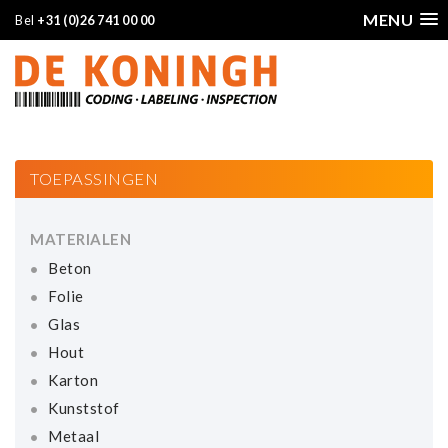
MENU
Bel
+31 (0)26 741 00 00
TOEPASSINGEN
MATERIALEN
Beton
Folie
Glas
Hout
Karton
Kunststof
Metaal